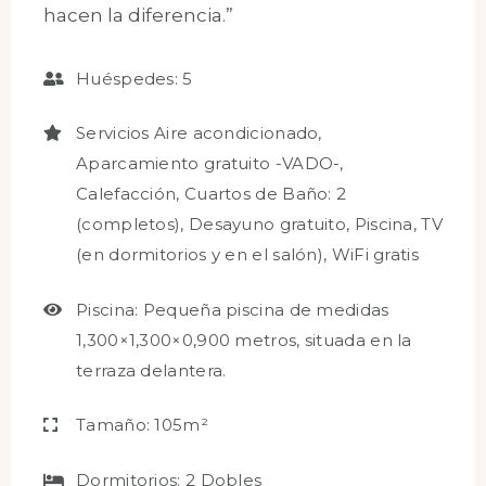
hacen la diferencia.”
Huéspedes:
5
Servicios
Aire acondicionado
,
Aparcamiento gratuito -VADO-
,
Calefacción
,
Cuartos de Baño: 2
(completos)
,
Desayuno gratuito
,
Piscina
,
TV
(en dormitorios y en el salón)
,
WiFi gratis
Piscina:
Pequeña piscina de medidas
1,300×1,300×0,900 metros, situada en la
terraza delantera.
Tamaño:
105m²
Dormitorios:
2 Dobles