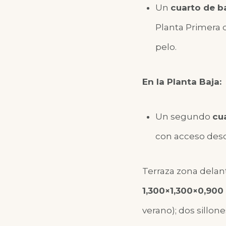
Un
cuarto de 
Planta Primera d
pelo.
En la Planta Baja:
Un segundo
cu
con acceso desde
Terraza zona delant
1,300×1,300×0,900
verano); dos sillon