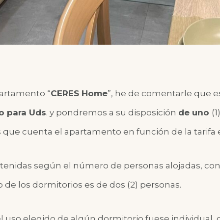
partamento “
CERES Home
”, he de comentarle que 
o para Uds
.
y pondremos a su disposición
de uno
(1
 que cuenta el apartamento en función de la tarifa 
obtenidas según el número de personas alojadas, c
o de los dormitorios es de dos (2) personas.
l uso elegido de algún dormitorio fuese individual,