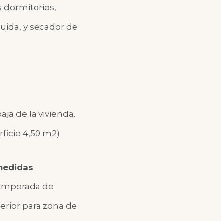
s dormitorios,
luida, y secador de
baja de la vivienda,
ficie 4,50 m2)
medidas
temporada de
terior para zona de