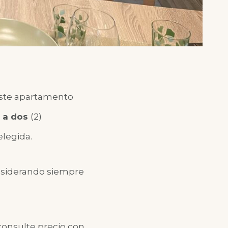
este apartamento
)
a dos
(2)
elegida.
onsiderando siempre
 consulte precio con