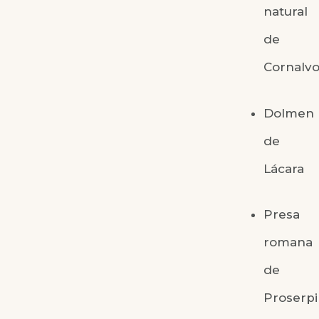
natural
de
Cornalv
Dolmen
de
Lácara
Presa
romana
de
Proserp