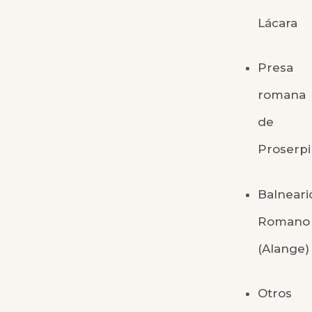
Lácara
Presa
romana
de
Proserp
Balneari
Romano
(Alange)
Otros